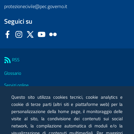
protezionecivile@pec.governo.it
Seguici su
Facebook
Instagram
Twitter
YouTube
Flickr
Sezione Link Utili
RSS
Glossario
Servizi online
Moduli
Questo sito utilizza cookies tecnici, cookie analytics e
cookie di terze parti (altri siti e piattaforme web) per la
Posta elettronica certificata PEC
personalizzazione della home page, il monitoraggio delle
visite al sito, la condivisione dei contenuti sui social
Privacy
network, la compilazione automatica di moduli e/o la
Note legali
visualizzazione di contenuti multimediali. Per maggiori